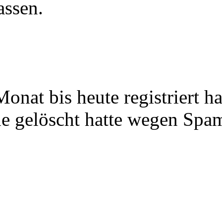
assen.
onat bis heute registriert ha
lle gelöscht hatte wegen Spa