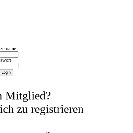
tzername
sswort
 Mitglied?
ch zu registrieren